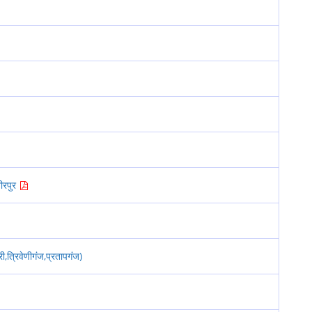
ीरपुर
,त्रिवेणीगंज,प्रतापगंज)