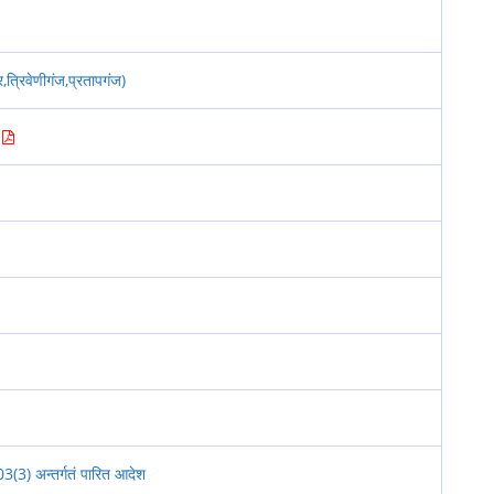
त्रिवेणीगंज,प्रतापगंज)
2
(3) अन्तर्गतं पारित आदेश