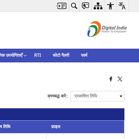
निक उपयोगिताएँ
RTI
फोटो गैलरी
फार्म
क्रमबद्ध करें::
िम तिथि
फ़ाइल