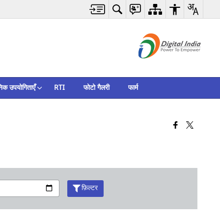
निक उपयोगिताएँ
RTI
फोटो गैलरी
फार्म
फ़िल्टर