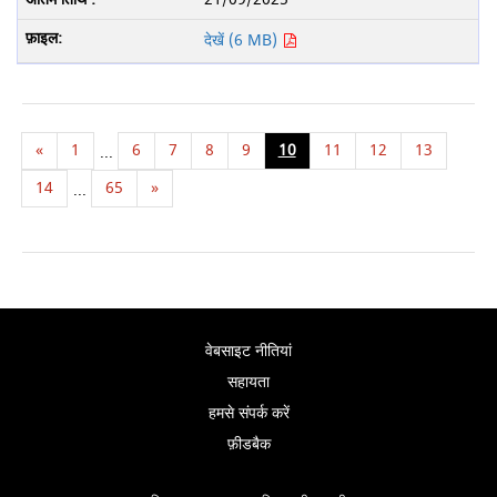
देखें (6 MB)
«
1
6
7
8
9
10
11
12
13
...
14
65
»
...
वेबसाइट नीतियां
सहायता
हमसे संपर्क करें
फ़ीडबैक